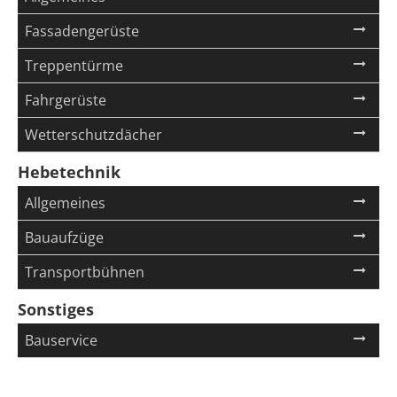
überspringen
Fassadengerüste
Treppentürme
Fahrgerüste
Wetterschutzdächer
Hebetechnik
Navigation
Allgemeines
überspringen
Bauaufzüge
Transportbühnen
Sonstiges
Navigation
Bauservice
überspringen