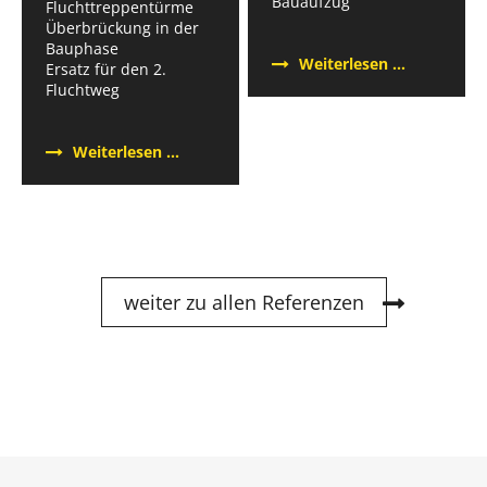
Bauaufzug
Fluchttreppentürme
Überbrückung in der
Bauphase
Fassadeng
Weiterlesen …
Ersatz für den 2.
in
Fluchtweg
Berlin
Pankow
Fluchttreppen
Weiterlesen …
Berlin
Parenzlauer
Berg
weiter zu allen Referenzen